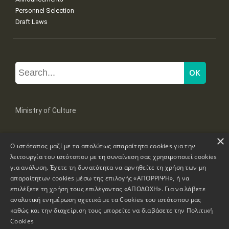
Personnel Selection
Draft Laws
Ministry of Culture
×
Mpoumpoulinas 20-22 Str, 106 82 Athens
Ο ιστότοπος μαζί με τα απολύτως απαραίτητα cookies για την
Tel: +30 2131322100, 2131322421
mail: grplk@culture.gr
λειτουργία του ιστότοπου με τη συναίνεση σας χρησιμοποιεί cookies
για ανάλυση. Έχετε τη δυνατότητα να αρνηθείτε τη χρήση των μη
απαραίτητων cookies μέσω της επιλογής «ΑΠΟΡΡΙΨΗ», ή να
επιλέξετε τη χρήση τους επιλέγοντας «ΑΠΟΔΟΧΗ». Για να λάβετε
αναλυτική ενημέρωση σχετικά με τα Cookies του ιστότοπου μας
καθώς και την διαχείριση τους μπορείτε να διαβάσετε την
Πολιτική
Copyrights © 1995-2026 Ministry of Culture
Website Information
Cookies