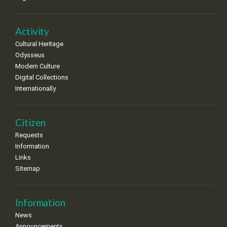
•
•
•
•
•
•
•
22
23
24
25
26
27
28
•
•
•
•
•
•
•
Activity
Cultural Heritage
29
30
Odysseus
•
•
Modern Culture
Digital Collections
Internationally
Citizen
Requests
Information
Links
Sitemap
Information
News
Announcements