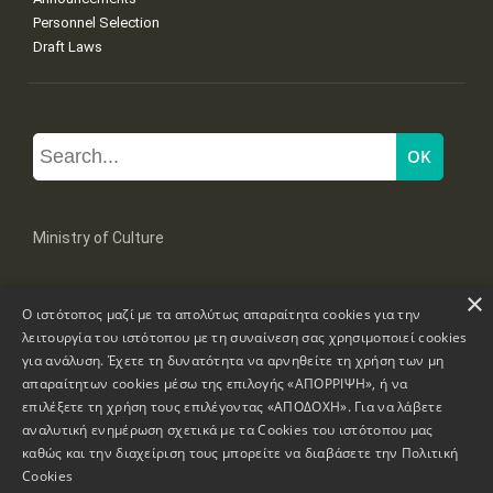
Personnel Selection
Draft Laws
Ministry of Culture
×
Mpoumpoulinas 20-22 Str, 106 82 Athens
Ο ιστότοπος μαζί με τα απολύτως απαραίτητα cookies για την
Tel: +30 2131322100, 2131322421
mail: grplk@culture.gr
λειτουργία του ιστότοπου με τη συναίνεση σας χρησιμοποιεί cookies
για ανάλυση. Έχετε τη δυνατότητα να αρνηθείτε τη χρήση των μη
απαραίτητων cookies μέσω της επιλογής «ΑΠΟΡΡΙΨΗ», ή να
επιλέξετε τη χρήση τους επιλέγοντας «ΑΠΟΔΟΧΗ». Για να λάβετε
αναλυτική ενημέρωση σχετικά με τα Cookies του ιστότοπου μας
καθώς και την διαχείριση τους μπορείτε να διαβάσετε την
Πολιτική
Copyrights © 1995-2026 Ministry of Culture
Website Information
Cookies