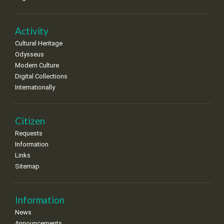
•
•
•
•
•
•
•
22
23
24
25
26
27
28
•
•
•
•
•
•
•
Activity
Cultural Heritage
29
30
Odysseus
•
•
Modern Culture
Digital Collections
Internationally
Citizen
Requests
Information
Links
Sitemap
Information
News
Announcements