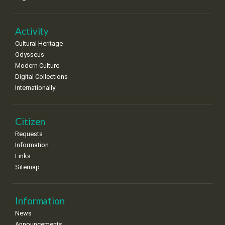
•
•
•
•
•
•
•
22
23
24
25
26
27
28
•
•
•
•
•
•
•
Activity
Cultural Heritage
29
30
Odysseus
•
•
Modern Culture
Digital Collections
Internationally
Citizen
Requests
Information
Links
Sitemap
Information
News
Announcements