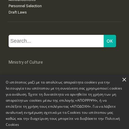
Personnel Selection
Draft Laws
Ministry of Culture
×
Mpoumpoulinas 20-22 Str, 106 82 Athens
Ο ιστότοπος μαζί με τα απολύτως απαραίτητα cookies για την
Tel: +30 2131322100, 2131322421
mail: grplk@culture.gr
λειτουργία του ιστότοπου με τη συναίνεση σας χρησιμοποιεί cookies
για ανάλυση. Έχετε τη δυνατότητα να αρνηθείτε τη χρήση των μη
απαραίτητων cookies μέσω της επιλογής «ΑΠΟΡΡΙΨΗ», ή να
επιλέξετε τη χρήση τους επιλέγοντας «ΑΠΟΔΟΧΗ». Για να λάβετε
αναλυτική ενημέρωση σχετικά με τα Cookies του ιστότοπου μας
καθώς και την διαχείριση τους μπορείτε να διαβάσετε την
Πολιτική
Copyrights © 1995-2026 Ministry of Culture
Website Information
Cookies