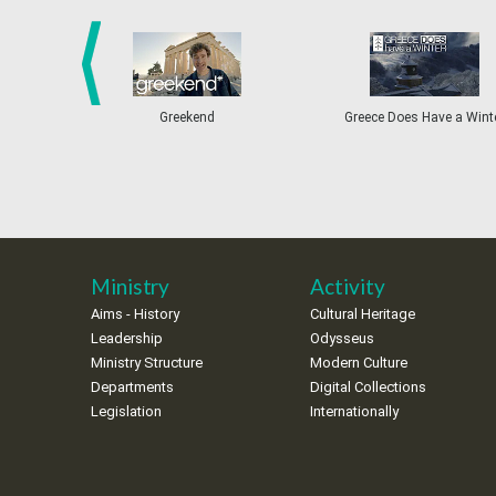
prev
Greekend
Greece Does Have a Wint
Ministry
Activity
Aims - History
Cultural Heritage
Leadership
Odysseus
Ministry Structure
Modern Culture
Departments
Digital Collections
Legislation
Internationally