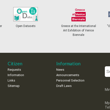
er
Open Datasets
Greece at the International
"
Art Exhibition of Venice
Biennale
Citizen
Information
Requests
News
Information
Announcements
Links
Personnel Selection
Sitemap
Draft Laws
Min
Mp
Te