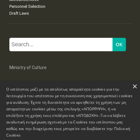
Personnel Selection
Draft Laws
Ministry of Culture
×
Mpoumpoulinas 20-22 Str, 106 82 Athens
Ο ιστότοπος μαζί με τα απολύτως απαραίτητα cookies για την
Tel: +30 2131322100, 2131322421
mail: grplk@culture.gr
λειτουργία του ιστότοπου με τη συναίνεση σας χρησιμοποιεί cookies
για ανάλυση. Έχετε τη δυνατότητα να αρνηθείτε τη χρήση των μη
απαραίτητων cookies μέσω της επιλογής «ΑΠΟΡΡΙΨΗ», ή να
επιλέξετε τη χρήση τους επιλέγοντας «ΑΠΟΔΟΧΗ». Για να λάβετε
αναλυτική ενημέρωση σχετικά με τα Cookies του ιστότοπου μας
καθώς και την διαχείριση τους μπορείτε να διαβάσετε την
Πολιτική
Copyrights © 1995-2026 Ministry of Culture
Website Information
Cookies