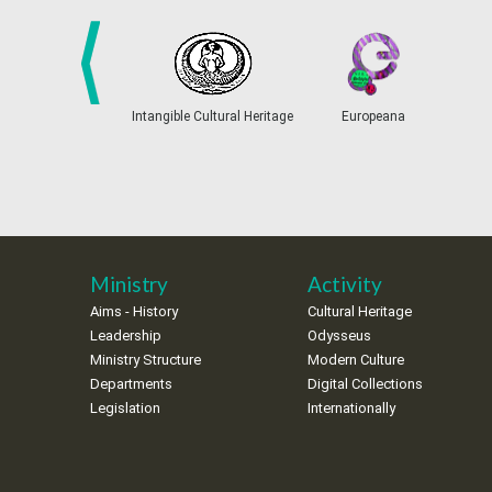
prev
Intangible Cultural Heritage
Europeana
Ministry
Activity
Aims - History
Cultural Heritage
Leadership
Odysseus
Ministry Structure
Modern Culture
Departments
Digital Collections
Legislation
Internationally