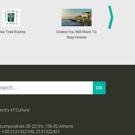
27
28
29
30
Oct
1
2
3
•
•
•
•
•
•
•
4
5
6
7
8
9
10
•
•
•
•
•
•
•
next
ive Tree Routes
Greece You Will Want To
Greekend
Stay Forever
11
12
13
14
15
16
17
•
•
•
•
•
•
•
18
19
20
21
22
23
24
•
•
•
•
•
•
•
25
26
27
28
29
30
31
•
•
•
•
•
•
•
istry of Culture
oumpoulinas 20-22 Str, 106 82 Athens
l: +30 2131322100, 2131322421