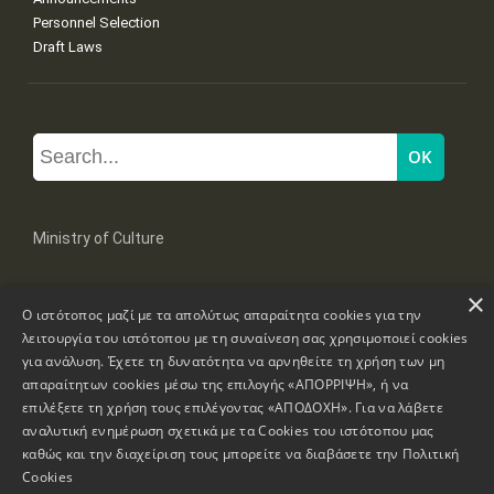
Personnel Selection
Draft Laws
Ministry of Culture
×
Mpoumpoulinas 20-22 Str, 106 82 Athens
Ο ιστότοπος μαζί με τα απολύτως απαραίτητα cookies για την
Tel: +30 2131322100, 2131322421
mail: grplk@culture.gr
λειτουργία του ιστότοπου με τη συναίνεση σας χρησιμοποιεί cookies
για ανάλυση. Έχετε τη δυνατότητα να αρνηθείτε τη χρήση των μη
απαραίτητων cookies μέσω της επιλογής «ΑΠΟΡΡΙΨΗ», ή να
επιλέξετε τη χρήση τους επιλέγοντας «ΑΠΟΔΟΧΗ». Για να λάβετε
αναλυτική ενημέρωση σχετικά με τα Cookies του ιστότοπου μας
καθώς και την διαχείριση τους μπορείτε να διαβάσετε την
Πολιτική
Copyrights © 1995-2026 Ministry of Culture
Website Information
Cookies