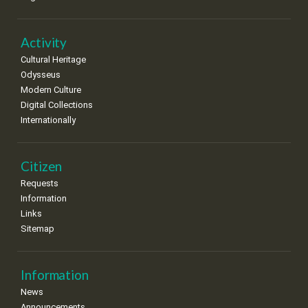
•
•
•
•
•
•
•
22
23
24
25
26
27
28
•
•
•
•
•
•
•
Activity
Cultural Heritage
29
30
Odysseus
•
•
Modern Culture
Digital Collections
Internationally
Citizen
Requests
Information
Links
Sitemap
Information
News
Announcements