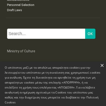
Personnel Selection
Draft Laws
Ministry of Culture
×
Mpoumpoulinas 20-22 Str, 106 82 Athens
Ο ιστότοπος μαζί με τα απολύτως απαραίτητα cookies για την
Tel: +30 2131322100, 2131322421
mail: grplk@culture.gr
λειτουργία του ιστότοπου με τη συναίνεση σας χρησιμοποιεί cookies
για ανάλυση. Έχετε τη δυνατότητα να αρνηθείτε τη χρήση των μη
απαραίτητων cookies μέσω της επιλογής «ΑΠΟΡΡΙΨΗ», ή να
επιλέξετε τη χρήση τους επιλέγοντας «ΑΠΟΔΟΧΗ». Για να λάβετε
αναλυτική ενημέρωση σχετικά με τα Cookies του ιστότοπου μας
καθώς και την διαχείριση τους μπορείτε να διαβάσετε την
Πολιτική
Copyrights © 1995-2026 Ministry of Culture
Website Information
Cookies