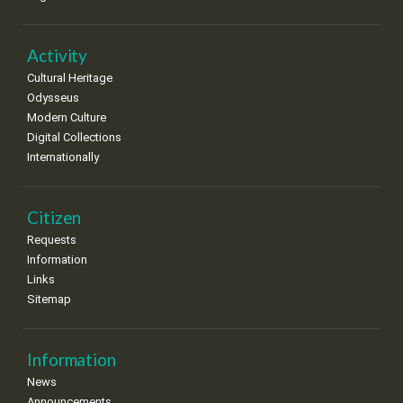
•
•
•
•
•
•
•
22
23
24
25
26
27
28
•
•
•
•
•
•
•
Activity
Cultural Heritage
29
30
Odysseus
•
•
Modern Culture
Digital Collections
Internationally
Citizen
Requests
Information
Links
Sitemap
Information
News
Announcements