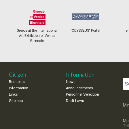
Greece at the International
"ODYSSEUS" Portal
e-
Art Exhibition of Venice
Biennale
Citizen
Information
Requests
News
Information
Announcements
Links
Personnel Selection
Sitemap
Draft Laws
Min
Mp
Te