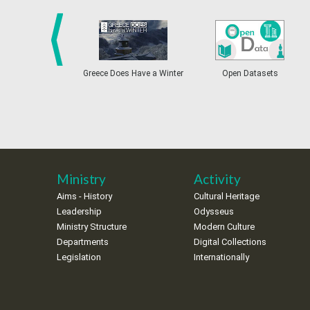
prev
Greece Does Have a Winter
Open Datasets
Ministry
Activity
Aims - History
Cultural Heritage
Leadership
Odysseus
Ministry Structure
Modern Culture
Departments
Digital Collections
Legislation
Internationally