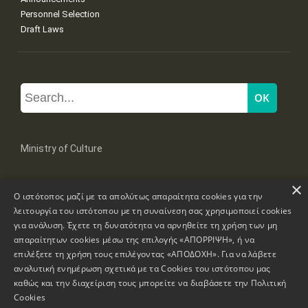
Personnel Selection
Draft Laws
Ministry of Culture
×
Mpoumpoulinas 20-22 Str, 106 82 Athens
Ο ιστότοπος μαζί με τα απολύτως απαραίτητα cookies για την
Tel: +30 2131322100, 2131322421
mail: grplk@culture.gr
λειτουργία του ιστότοπου με τη συναίνεση σας χρησιμοποιεί cookies
για ανάλυση. Έχετε τη δυνατότητα να αρνηθείτε τη χρήση των μη
απαραίτητων cookies μέσω της επιλογής «ΑΠΟΡΡΙΨΗ», ή να
επιλέξετε τη χρήση τους επιλέγοντας «ΑΠΟΔΟΧΗ». Για να λάβετε
αναλυτική ενημέρωση σχετικά με τα Cookies του ιστότοπου μας
καθώς και την διαχείριση τους μπορείτε να διαβάσετε την
Πολιτική
Copyrights © 1995-2026 Ministry of Culture
Website Information
Cookies