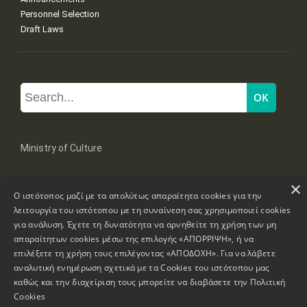
Personnel Selection
Draft Laws
Ministry of Culture
×
Mpoumpoulinas 20-22 Str, 106 82 Athens
Ο ιστότοπος μαζί με τα απολύτως απαραίτητα cookies για την
Tel: +30 2131322100, 2131322421
mail: grplk@culture.gr
λειτουργία του ιστότοπου με τη συναίνεση σας χρησιμοποιεί cookies
για ανάλυση. Έχετε τη δυνατότητα να αρνηθείτε τη χρήση των μη
απαραίτητων cookies μέσω της επιλογής «ΑΠΟΡΡΙΨΗ», ή να
επιλέξετε τη χρήση τους επιλέγοντας «ΑΠΟΔΟΧΗ». Για να λάβετε
αναλυτική ενημέρωση σχετικά με τα Cookies του ιστότοπου μας
καθώς και την διαχείριση τους μπορείτε να διαβάσετε την
Πολιτική
Copyrights © 1995-2026 Ministry of Culture
Website Information
Cookies