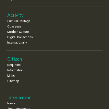
•
•
•
•
•
•
•
22
23
24
25
26
27
28
•
•
•
•
•
•
•
Activity
Cultural Heritage
29
30
Odysseus
•
•
Modern Culture
Digital Collections
Internationally
Citizen
Requests
Information
Links
Sitemap
Information
News
Announcements