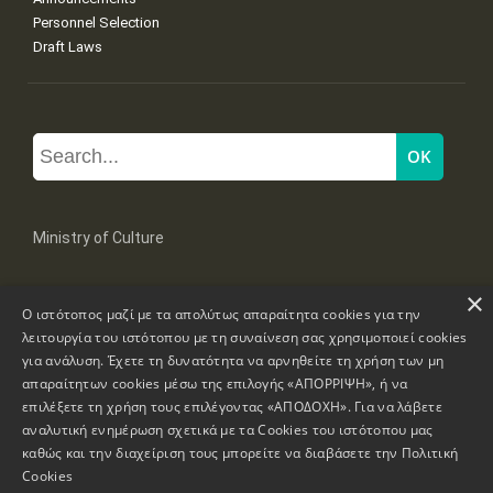
Personnel Selection
Draft Laws
Ministry of Culture
×
Mpoumpoulinas 20-22 Str, 106 82 Athens
Ο ιστότοπος μαζί με τα απολύτως απαραίτητα cookies για την
Tel: +30 2131322100, 2131322421
mail: grplk@culture.gr
λειτουργία του ιστότοπου με τη συναίνεση σας χρησιμοποιεί cookies
για ανάλυση. Έχετε τη δυνατότητα να αρνηθείτε τη χρήση των μη
απαραίτητων cookies μέσω της επιλογής «ΑΠΟΡΡΙΨΗ», ή να
επιλέξετε τη χρήση τους επιλέγοντας «ΑΠΟΔΟΧΗ». Για να λάβετε
αναλυτική ενημέρωση σχετικά με τα Cookies του ιστότοπου μας
καθώς και την διαχείριση τους μπορείτε να διαβάσετε την
Πολιτική
Copyrights © 1995-2026 Ministry of Culture
Website Information
Cookies