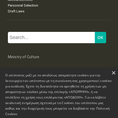
Personnel Selection
Draft Laws
Ministry of Culture
×
Mpoumpoulinas 20-22 Str, 106 82 Athens
Ο ιστότοπος μαζί με τα απολύτως απαραίτητα cookies για την
Tel: +30 2131322100, 2131322421
mail: grplk@culture.gr
λειτουργία του ιστότοπου με τη συναίνεση σας χρησιμοποιεί cookies
για ανάλυση. Έχετε τη δυνατότητα να αρνηθείτε τη χρήση των μη
απαραίτητων cookies μέσω της επιλογής «ΑΠΟΡΡΙΨΗ», ή να
επιλέξετε τη χρήση τους επιλέγοντας «ΑΠΟΔΟΧΗ». Για να λάβετε
αναλυτική ενημέρωση σχετικά με τα Cookies του ιστότοπου μας
καθώς και την διαχείριση τους μπορείτε να διαβάσετε την
Πολιτική
Copyrights © 1995-2026 Ministry of Culture
Website Information
Cookies