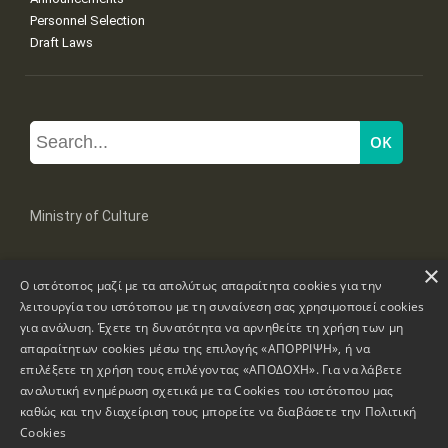
Personnel Selection
Draft Laws
Ministry of Culture
×
Mpoumpoulinas 20-22 Str, 106 82 Athens
Ο ιστότοπος μαζί με τα απολύτως απαραίτητα cookies για την
Tel: +30 2131322100, 2131322421
mail: grplk@culture.gr
λειτουργία του ιστότοπου με τη συναίνεση σας χρησιμοποιεί cookies
για ανάλυση. Έχετε τη δυνατότητα να αρνηθείτε τη χρήση των μη
απαραίτητων cookies μέσω της επιλογής «ΑΠΟΡΡΙΨΗ», ή να
επιλέξετε τη χρήση τους επιλέγοντας «ΑΠΟΔΟΧΗ». Για να λάβετε
αναλυτική ενημέρωση σχετικά με τα Cookies του ιστότοπου μας
καθώς και την διαχείριση τους μπορείτε να διαβάσετε την
Πολιτική
Copyrights © 1995-2026 Ministry of Culture
Website Information
Cookies