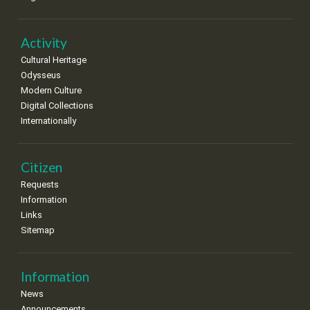
•
•
•
•
•
•
•
22
23
24
25
26
27
28
•
•
•
•
•
•
•
Activity
Cultural Heritage
29
30
Odysseus
•
•
Modern Culture
Digital Collections
Internationally
Citizen
Requests
Information
Links
Sitemap
Information
News
Announcements