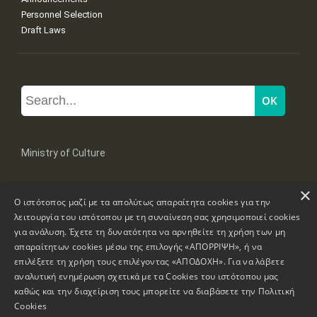
Personnel Selection
Draft Laws
Ministry of Culture
×
Mpoumpoulinas 20-22 Str, 106 82 Athens
Ο ιστότοπος μαζί με τα απολύτως απαραίτητα cookies για την
Tel: +30 2131322100, 2131322421
mail: grplk@culture.gr
λειτουργία του ιστότοπου με τη συναίνεση σας χρησιμοποιεί cookies
για ανάλυση. Έχετε τη δυνατότητα να αρνηθείτε τη χρήση των μη
απαραίτητων cookies μέσω της επιλογής «ΑΠΟΡΡΙΨΗ», ή να
επιλέξετε τη χρήση τους επιλέγοντας «ΑΠΟΔΟΧΗ». Για να λάβετε
αναλυτική ενημέρωση σχετικά με τα Cookies του ιστότοπου μας
καθώς και την διαχείριση τους μπορείτε να διαβάσετε την
Πολιτική
Copyrights © 1995-2026 Ministry of Culture
Website Information
Cookies