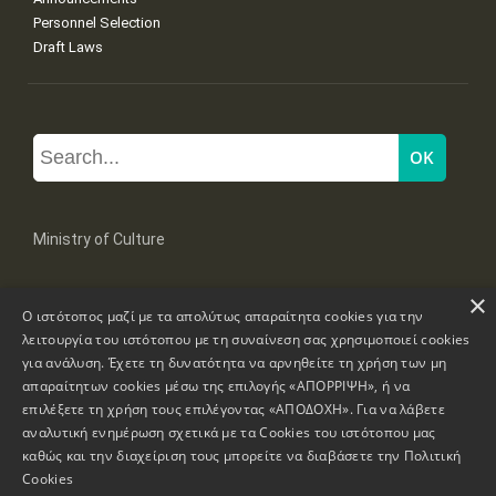
Personnel Selection
Draft Laws
Ministry of Culture
×
Mpoumpoulinas 20-22 Str, 106 82 Athens
Ο ιστότοπος μαζί με τα απολύτως απαραίτητα cookies για την
Tel: +30 2131322100, 2131322421
mail: grplk@culture.gr
λειτουργία του ιστότοπου με τη συναίνεση σας χρησιμοποιεί cookies
για ανάλυση. Έχετε τη δυνατότητα να αρνηθείτε τη χρήση των μη
απαραίτητων cookies μέσω της επιλογής «ΑΠΟΡΡΙΨΗ», ή να
επιλέξετε τη χρήση τους επιλέγοντας «ΑΠΟΔΟΧΗ». Για να λάβετε
αναλυτική ενημέρωση σχετικά με τα Cookies του ιστότοπου μας
καθώς και την διαχείριση τους μπορείτε να διαβάσετε την
Πολιτική
Copyrights © 1995-2026 Ministry of Culture
Website Information
Cookies