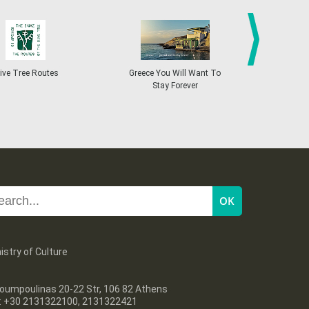
27
28
29
30
Oct
1
2
3
•
•
•
•
•
•
•
4
5
6
7
8
9
10
•
•
•
•
•
•
•
next
ive Tree Routes
Greece You Will Want To
Greekend
Stay Forever
11
12
13
14
15
16
17
•
•
•
•
•
•
•
18
19
20
21
22
23
24
•
•
•
•
•
•
•
25
26
27
28
29
30
31
•
•
•
•
•
•
•
istry of Culture
oumpoulinas 20-22 Str, 106 82 Athens
l: +30 2131322100, 2131322421