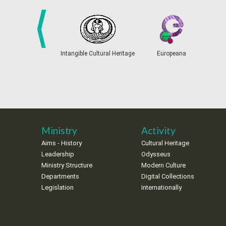
prev
Intangible Cultural Heritage
Europeana
Ministry
Activity
Aims - History
Cultural Heritage
Leadership
Odysseus
Ministry Structure
Modern Culture
Departments
Digital Collections
Legislation
Internationally