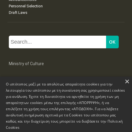
Personnel Selection
Draft Laws
Ministry of Culture
×
Mpoumpoulinas 20-22 Str, 106 82 Athens
Ο ιστότοπος μαζί με τα απολύτως απαραίτητα cookies για την
Tel: +30 2131322100, 2131322421
mail: grplk@culture.gr
λειτουργία του ιστότοπου με τη συναίνεση σας χρησιμοποιεί cookies
για ανάλυση. Έχετε τη δυνατότητα να αρνηθείτε τη χρήση των μη
απαραίτητων cookies μέσω της επιλογής «ΑΠΟΡΡΙΨΗ», ή να
επιλέξετε τη χρήση τους επιλέγοντας «ΑΠΟΔΟΧΗ». Για να λάβετε
αναλυτική ενημέρωση σχετικά με τα Cookies του ιστότοπου μας
καθώς και την διαχείριση τους μπορείτε να διαβάσετε την
Πολιτική
Copyrights © 1995-2026 Ministry of Culture
Website Information
Cookies