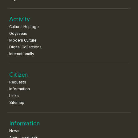
•
•
•
•
•
•
•
22
23
24
25
26
27
28
•
•
•
•
•
•
•
Activity
Cultural Heritage
29
30
Odysseus
•
•
Modern Culture
Digital Collections
Internationally
Citizen
Requests
Information
Links
Sitemap
Information
News
Announcements