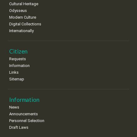
Cultural Heritage
15
16
17
18
19
20
21
Odysseus
•
•
•
•
•
•
•
Modern Culture
Digital Collections
22
23
24
25
26
27
28
•
•
•
•
•
•
•
Internationally
29
30
•
•
Citizen
Requests
Information
Links
Sitemap
Information
News
Announcements
Personnel Selection
Draft Laws