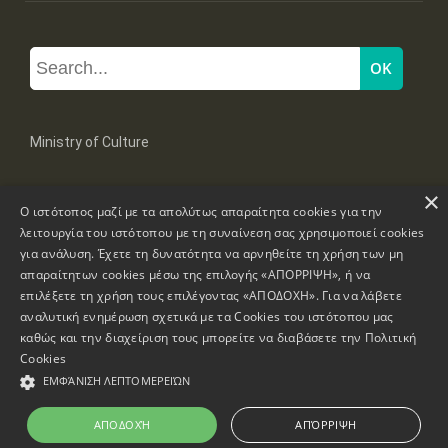
Ministry of Culture
×
Mpoumpoulinas 20-22 Str, 106 82 Athens
Ο ιστότοπος μαζί με τα απολύτως απαραίτητα cookies για την
Tel: +30 2131322100, 2131322421
mail: grplk@culture.gr
λειτουργία του ιστότοπου με τη συναίνεση σας χρησιμοποιεί cookies
για ανάλυση. Έχετε τη δυνατότητα να αρνηθείτε τη χρήση των μη
απαραίτητων cookies μέσω της επιλογής «ΑΠΟΡΡΙΨΗ», ή να
επιλέξετε τη χρήση τους επιλέγοντας «ΑΠΟΔΟΧΗ». Για να λάβετε
αναλυτική ενημέρωση σχετικά με τα Cookies του ιστότοπου μας
καθώς και την διαχείριση τους μπορείτε να διαβάσετε την
Πολιτική
Copyrights © 1995-2026 Ministry of Culture
Website Information
Cookies
ΕΜΦΆΝΙΣΗ ΛΕΠΤΟΜΕΡΕΙΏΝ
Accessibility Declaration
ΑΠΟΔΟΧΉ
ΑΠΌΡΡΙΨΗ