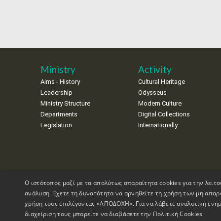
Ministry
Activity
Aims - History
Cultural Heritage
Leadership
Odysseus
Ministry Structure
Modern Culture
Departments
Digital Collections
Legislation
Internationally
Ο ιστότοπος μαζί με τα απολύτως απαραίτητα cookies για την λειτο
ανάλυση. Έχετε τη δυνατότητα να αρνηθείτε τη χρήση των μη απαρ
χρήση τους επιλέγοντας «ΑΠΟΔΟΧΗ». Για να λάβετε αναλυτική ενημ
διαχείριση τους μπορείτε να διαβάσετε την
Πολιτική Cookies
Copyrights © 1995-2026 Ministry of Culture
Website Informati