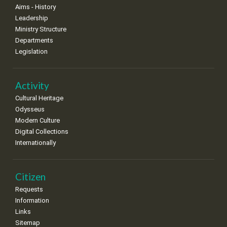
•
•
•
•
•
•
•
Aims - History
Leadership
18
19
20
21
22
23
24
•
•
•
•
•
•
•
Ministry Structure
Departments
25
26
27
28
29
30
31
Legislation
•
•
•
•
•
•
•
Activity
Cultural Heritage
Odysseus
Modern Culture
Digital Collections
Internationally
Citizen
Requests
Information
Links
Sitemap