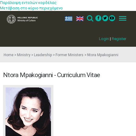
•
•
Παράλειψη εντολών κορδέλας
Μετάβαση στο κύριο περιεχόμενο
3
4
5
6
7
8
9
•
•
•
•
•
•
•
ελ
en
Search
Menu
10
11
12
13
14
15
16
•
•
•
•
•
•
•
Login
|
Register
17
18
19
20
21
22
23
•
•
•
•
•
•
•
•
•
•
Home
Ministry
Leadership
Former Ministers
Ntora Mpakogianni
24
25
26
27
28
29
30
•
•
•
•
•
•
•
Ntora Mpakogianni - Curriculum Vitae
31
Jun
1
2
3
4
5
6
•
•
•
•
•
•
•
7
8
9
10
11
12
13
•
•
•
•
•
•
•
14
15
16
17
18
19
20
•
•
•
•
•
•
•
21
22
23
24
25
26
27