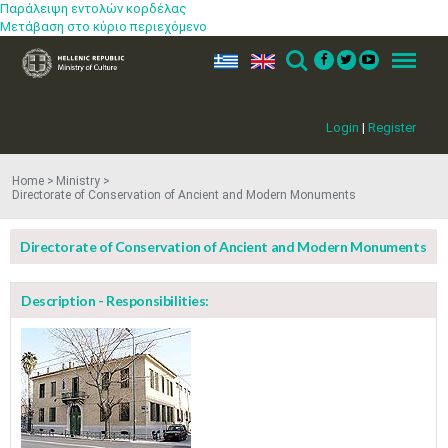
Παράλειψη εντολών κορδέλας
Μετάβαση στο κύριο περιεχόμενο
ελ
en
Search
Menu
Login
|
Register
Home
Ministry
Directorate of Conservation of Ancient and Modern Monuments
Directorate of Conservation of Ancient and Modern Monuments
Description - Responsibilities: