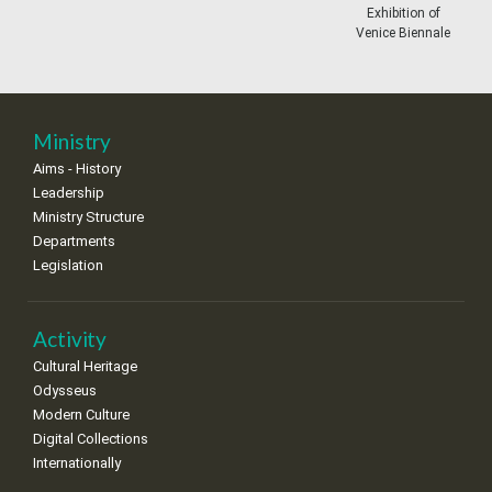
11
12
13
14
15
16
17
Exhibition of
•
•
•
•
•
•
•
Venice Biennale
18
19
20
21
22
23
24
•
•
•
•
•
•
•
25
26
27
28
29
30
31
Ministry
•
•
•
•
•
•
•
Aims - History
Leadership
Ministry Structure
Departments
Legislation
Activity
Cultural Heritage
Odysseus
Modern Culture
Digital Collections
Internationally