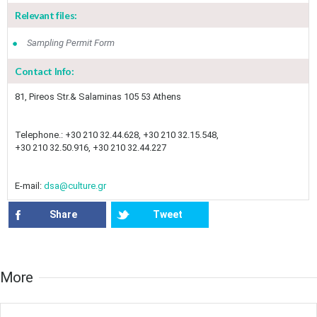
May
1
2
•
•
Relevant files:
Sampling Permit Form
3
4
5
6
7
8
9
•
•
•
•
•
•
•
Contact Info:
10
11
12
13
14
15
16
•
•
•
•
•
•
•
81, Pireos Str.& Salaminas 105 53 Athens
17
18
19
20
21
22
23
•
•
•
•
•
•
•
•
•
•
Telephone.: +30 210 32.44.628, +30 210 32.15.548,
+30 210 32.50.916, +30 210 32.44.227
24
25
26
27
28
29
30
•
•
•
•
•
•
•
E-mail:
dsa@culture.gr
31
Jun
1
2
3
4
5
6
•
•
•
•
•
•
•
Share
Tweet
7
8
9
10
11
12
13
•
•
•
•
•
•
•
More​​
14
15
16
17
18
19
20
•
•
•
•
•
•
•