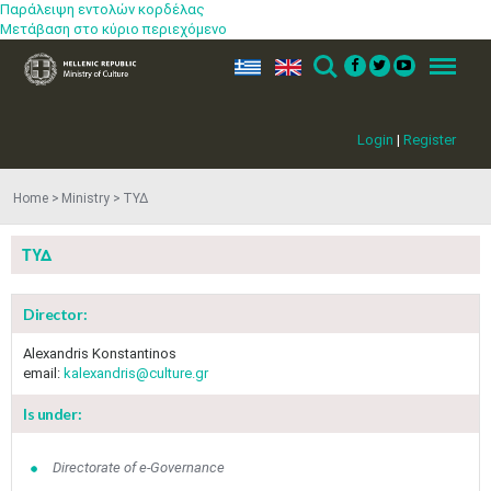
Παράλειψη εντολών κορδέλας
Μετάβαση στο κύριο περιεχόμενο
ελ
en
Search
Menu
Login
|
Register
Home
Ministry
ΤΥΔ
ΤΥΔ
Director:
Alexandris Konstantinos
email:
kalexandris@culture.gr
Is under:
May
1
2
•
•
Directorate of e-Governance