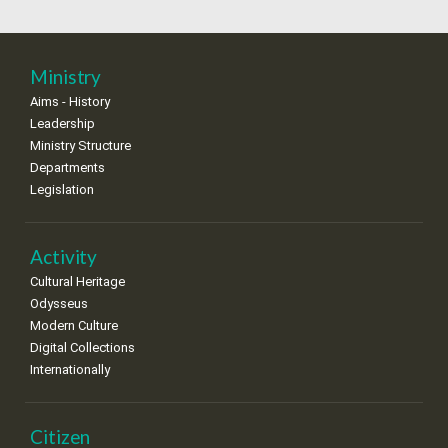
18
19
20
21
22
23
24
•
•
•
•
•
•
•
25
26
27
28
29
30
31
Ministry
•
•
•
•
•
•
•
Aims - History
Leadership
Ministry Structure
Departments
Legislation
Activity
Cultural Heritage
Odysseus
Modern Culture
Digital Collections
Internationally
Citizen