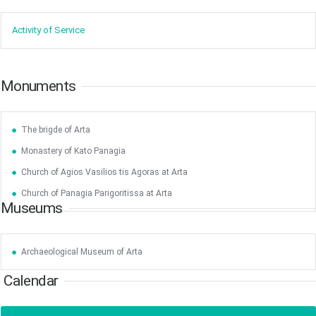
17
18
19
20
21
22
23
•
•
•
•
•
•
•
•
•
•
Activity of ​Service
24
25
26
27
28
29
30
•
•
•
•
•
•
•
Monuments
31
Jun
1
2
3
4
5
6
•
•
•
•
•
•
•
The brigde of Arta
7
8
9
10
11
12
13
•
•
•
•
•
•
•
Monastery of Kato Panagia
14
15
16
17
18
19
20
Church of Agios Vasilios tis Agoras at Arta
•
•
•
•
•
•
•
Church of Panagia Parigoritissa at Arta
Museums
21
22
23
24
25
26
27
•
•
•
•
•
•
•
28
29
30
Jul
1
2
3
4
Archaeological Museum of Arta
•
•
•
•
•
•
•
Calendar
5
6
7
8
9
10
11
•
•
•
•
•
•
•