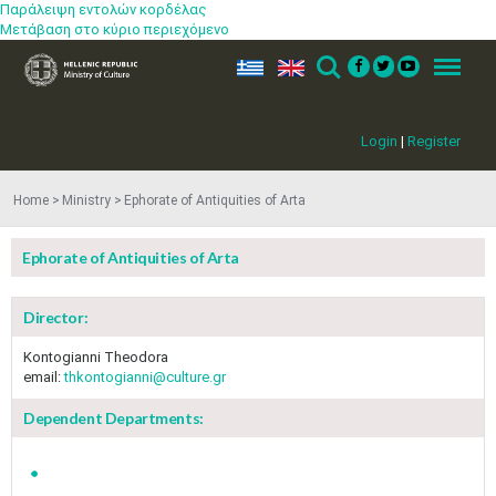
Παράλειψη εντολών κορδέλας
Μετάβαση στο κύριο περιεχόμενο
ελ
en
Search
Menu
Login
|
Register
Home
Ministry
Ephorate of Antiquities of Arta
Ephorate of Antiquities of Arta
Director:
Kontogianni Theodora
email:
thkontogianni@culture.gr
Dependent Departments: