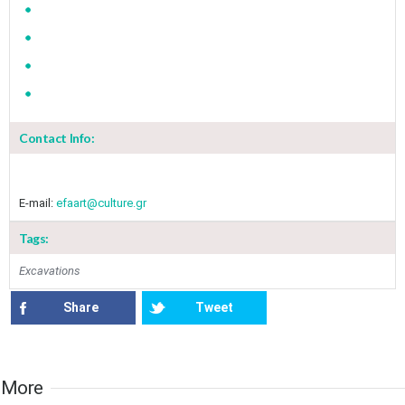
Contact Info:
E-mail:
efaart@culture.gr
Tags:
May
1
2
Excavations
•
•
Share
Tweet
3
4
5
6
7
8
9
•
•
•
•
•
•
•
10
11
12
13
14
15
16
More​​
•
•
•
•
•
•
•