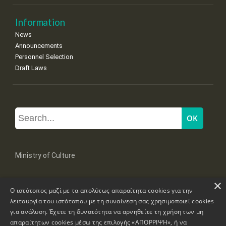
Information
News
Announcements
Personnel Selection
Draft Laws
Ministry of Culture
×
Mpoumpoulinas 20-22 Str, 106 82 Athens
Ο ιστότοπος μαζί με τα απολύτως απαραίτητα cookies για την
Tel: +30 2131322100, 2131322421
mail: grplk@culture.gr
λειτουργία του ιστότοπου με τη συναίνεση σας χρησιμοποιεί cookies
για ανάλυση. Έχετε τη δυνατότητα να αρνηθείτε τη χρήση των μη
απαραίτητων cookies μέσω της επιλογής «ΑΠΟΡΡΙΨΗ», ή να