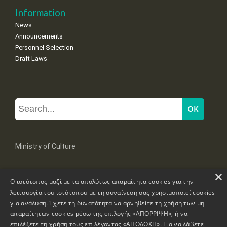
Information
News
Announcements
Personnel Selection
Draft Laws
Ministry of Culture
×
Mpoumpoulinas 20-22 Str, 106 82 Athens
Ο ιστότοπος μαζί με τα απολύτως απαραίτητα cookies για την
Tel: +30 2131322100, 2131322421
mail: grplk@culture.gr
λειτουργία του ιστότοπου με τη συναίνεση σας χρησιμοποιεί cookies
για ανάλυση. Έχετε τη δυνατότητα να αρνηθείτε τη χρήση των μη
απαραίτητων cookies μέσω της επιλογής «ΑΠΟΡΡΙΨΗ», ή να
επιλέξετε τη χρήση τους επιλέγοντας «ΑΠΟΔΟΧΗ». Για να λάβετε