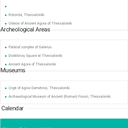
17
18
19
20
21
22
23
•
•
•
•
•
•
•
•
•
•
Rotonda, Thessaloniki
24
25
26
27
28
29
30
•
•
•
•
•
•
•
Odeion of Ancient Agora of Thessaloniki
Archeological Areas
31
Jun
1
2
3
4
5
6
•
•
•
•
•
•
•
Palatial complex of Galerius
7
8
9
10
11
12
13
•
•
•
•
•
•
•
Dioikitiriou Square at Thessaloniki
14
15
16
17
18
19
20
Ancient Agora of Thessaloniki
•
•
•
•
•
•
•
Museums
21
22
23
24
25
26
27
•
•
•
•
•
•
•
Crypt of Agios Demetrios, Thessaloniki
28
29
30
Jul
1
2
3
4
Archaeological Museum of Ancient (Roman) Forum, Thessaloniki
•
•
•
•
•
•
•
Calendar
5
6
7
8
9
10
11
•
•
•
•
•
•
•