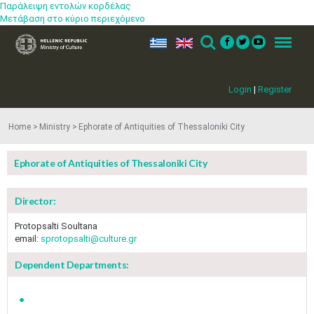
Παράλειψη εντολών κορδέλας
Μετάβαση στο κύριο περιεχόμενο
ελ
en
Search
Menu
Login
|
Register
Home
Ministry
Ephorate of Antiquities of Thessaloniki City
Ephorate of Antiquities of Thessaloniki City
Director:
Protopsalti Soultana
email:
sprotopsalti@culture.gr
Dependent Departments: