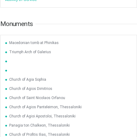
Monuments
Macedonian tomb at Phinikas
Triumph Arch of Galerius
Church of Agia Sophia
May
1
2
Church of Agios Dimitrios
•
•
Church of Saint Nicolaos Orfanou
3
4
5
6
7
8
9
•
•
•
•
•
•
•
Church of Agios Panteleimon, Thessaloniki
Church of Agioi Apostoloi, Thessaloniki
10
11
12
13
14
15
16
•
•
•
•
•
•
•
Panagia ton Chalkeon, Thessaloniki
Church of Profitis Ilias, Thessaloniki