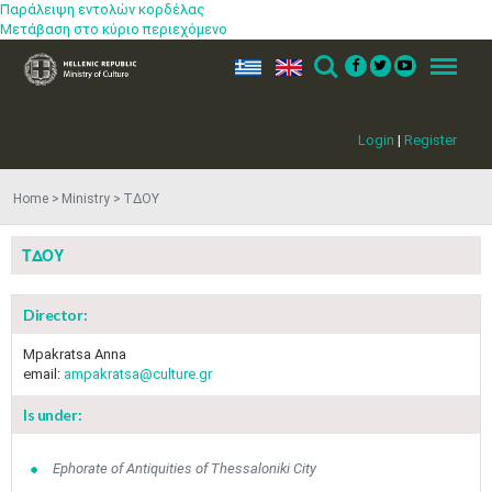
Παράλειψη εντολών κορδέλας
Μετάβαση στο κύριο περιεχόμενο
ελ
en
Search
Menu
Login
|
Register
Home
Ministry
ΤΔΟΥ
May
1
2
•
•
ΤΔΟΥ
3
4
5
6
7
8
9
•
•
•
•
•
•
•
Director:
10
11
12
13
14
15
16
•
•
•
•
•
•
•
Mpakratsa Anna
email:
ampakratsa@culture.gr
17
18
19
20
21
22
23
•
•
•
•
•
•
•
•
•
•
Is under:
24
25
26
27
28
29
30
•
•
•
•
•
•
•
Ephorate of Antiquities of Thessaloniki City