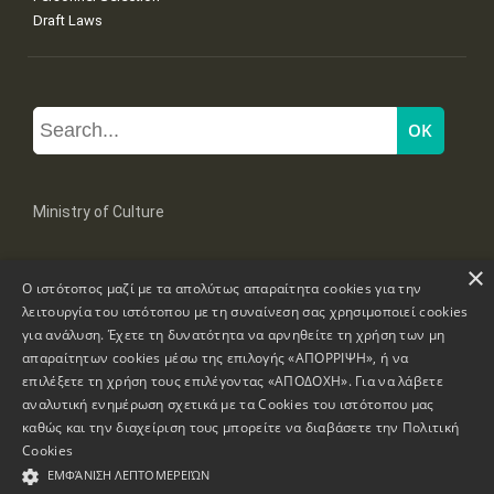
Draft Laws
Ministry of Culture
×
Mpoumpoulinas 20-22 Str, 106 82 Athens
Ο ιστότοπος μαζί με τα απολύτως απαραίτητα cookies για την
Tel: +30 2131322100, 2131322421
mail: grplk@culture.gr
λειτουργία του ιστότοπου με τη συναίνεση σας χρησιμοποιεί cookies
για ανάλυση. Έχετε τη δυνατότητα να αρνηθείτε τη χρήση των μη
απαραίτητων cookies μέσω της επιλογής «ΑΠΟΡΡΙΨΗ», ή να
επιλέξετε τη χρήση τους επιλέγοντας «ΑΠΟΔΟΧΗ». Για να λάβετε
αναλυτική ενημέρωση σχετικά με τα Cookies του ιστότοπου μας
καθώς και την διαχείριση τους μπορείτε να διαβάσετε την
Πολιτική
Copyrights © 1995-2026 Ministry of Culture
Website Information
Cookies
ΕΜΦΆΝΙΣΗ ΛΕΠΤΟΜΕΡΕΙΏΝ