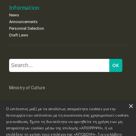
Information
News
Announcements
Personnel Selection
Draft Laws
Ministry of Culture
×
Mpoumpoulinas 20-22 Str, 106 82 Athens
Ο ιστότοπος μαζί με τα απολύτως απαραίτητα cookies για την
Tel: +30 2131322100, 2131322421
mail: grplk@culture.gr
λειτουργία του ιστότοπου με τη συναίνεση σας χρησιμοποιεί cookies
για ανάλυση. Έχετε τη δυνατότητα να αρνηθείτε τη χρήση των μη
απαραίτητων cookies μέσω της επιλογής «ΑΠΟΡΡΙΨΗ», ή να
επιλέξετε τη χρήση τους επιλέγοντας «ΑΠΟΔΟΧΗ». Για να λάβετε