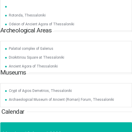
Rotonda, Thessaloniki
Jun
1
2
3
4
5
6
•
•
•
•
•
•
Odeion of Ancient Agora of Thessaloniki
Archeological Areas
7
8
9
10
11
12
13
•
•
•
•
•
•
•
Palatial complex of Galerius
14
15
16
17
18
19
20
•
•
•
•
•
•
•
Dioikitiriou Square at Thessaloniki
21
22
23
24
25
26
27
Ancient Agora of Thessaloniki
•
•
•
•
•
•
•
Museums
28
29
30
Jul
1
2
3
4
•
•
•
•
•
•
•
Crypt of Agios Demetrios, Thessaloniki
5
6
7
8
9
10
11
Archaeological Museum of Ancient (Roman) Forum, Thessaloniki
•
•
•
•
•
•
•
Calendar
12
13
14
15
16
17
18
•
•
•
•
•
•
•