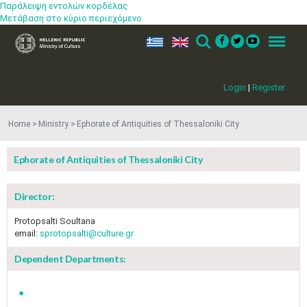
Παράλειψη εντολών κορδέλας
Μετάβαση στο κύριο περιεχόμενο
ελ
en
Search
Menu
Login
|
Register
Home
Ministry
Ephorate of Antiquities of Thessaloniki City
Ephorate of Antiquities of Thessaloniki City
Director:
Protopsalti Soultana
email:
sprotopsalti@culture.gr
Dependent Departments: