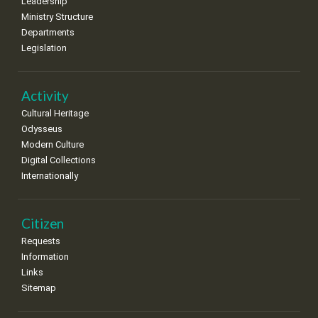
8
9
10
11
12
13
14
Leadership
•
•
•
•
•
•
•
Ministry Structure
Departments
15
16
17
18
19
20
21
Legislation
•
•
•
•
•
•
•
22
23
24
25
26
27
28
•
•
•
•
•
•
•
Activity
Cultural Heritage
29
30
Odysseus
•
•
Modern Culture
Digital Collections
Internationally
Citizen
Requests
Information
Links
Sitemap