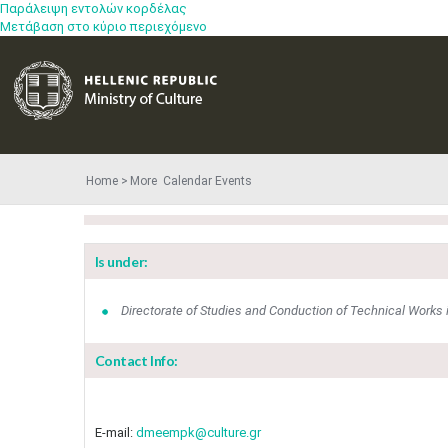
Παράλειψη εντολών κορδέλας
Μετάβαση στο κύριο περιεχόμενο
Home
More​​ Calendar Events
Is under:
Directorate of Studies and Conduction of Technical Works
Contact Info:
E-mail:
dmeempk@culture.gr