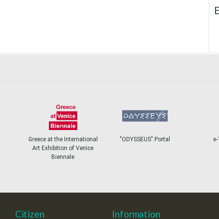
E
Greece at the International
"ODYSSEUS" Portal
e-
Art Exhibition of Venice
Biennale
Citizen
Information