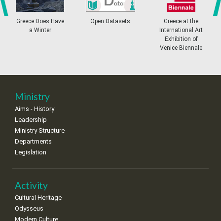
4
5
6
7
8
9
10
•
•
•
•
•
•
•
prev
ne
Greece Does Have
Open Datasets
Greece at the
a Winter
International Art
11
12
13
14
15
16
17
Exhibition of
•
•
•
•
•
•
•
Venice Biennale
18
19
20
21
22
23
24
•
•
•
•
•
•
•
25
26
27
28
29
30
31
Ministry
•
•
•
•
•
•
•
Aims - History
Leadership
Ministry Structure
Departments
Legislation
Activity
Cultural Heritage
Odysseus
Modern Culture