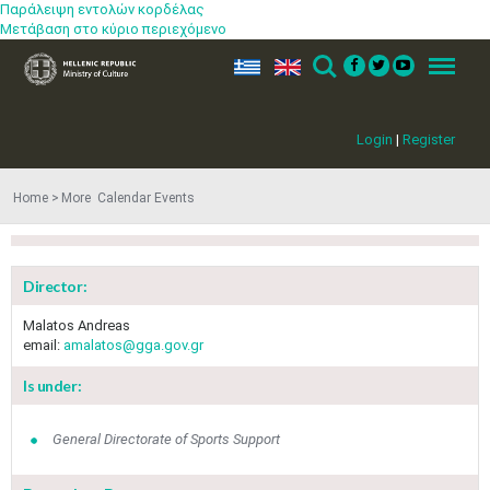
Παράλειψη εντολών κορδέλας
Μετάβαση στο κύριο περιεχόμενο
ελ
en
Search
Menu
Login
|
Register
Home
More​​ Calendar Events
Director:
Malatos Andreas
email:
amalatos@gga.gov.gr
Is under:
General Directorate of Sports Support