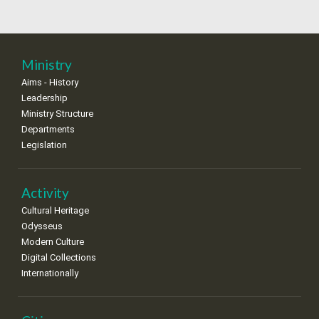
18
19
20
21
22
23
24
•
•
•
•
•
•
•
25
26
27
28
29
30
31
Ministry
•
•
•
•
•
•
•
Aims - History
Leadership
Ministry Structure
Departments
Legislation
Activity
Cultural Heritage
Odysseus
Modern Culture
Digital Collections
Internationally