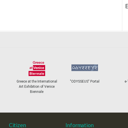
E
Greece at the International
"ODYSSEUS" Portal
e-
Art Exhibition of Venice
Biennale
Citizen
Information