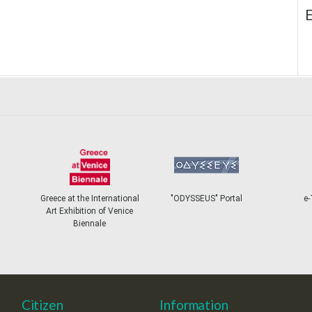
E
Greece at the International
"ODYSSEUS" Portal
e-
Art Exhibition of Venice
Biennale
Citizen
Information