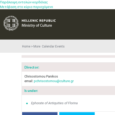
Παράλειψη εντολών κορδέλας
Μετάβαση στο κύριο περιεχόμενο
Home
More​​ Calendar Events
Director:
Chrisostomou Panikos
email:
pchrisostomou@culture.gr
Is under:
Ephorate of Antiquities of Florina