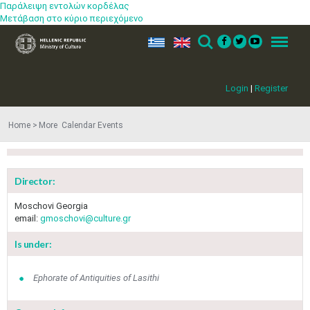
Παράλειψη εντολών κορδέλας
Μετάβαση στο κύριο περιεχόμενο
ελ
en
Search
Menu
Login
|
Register
Home
More​​ Calendar Events
Director:
Moschovi Georgia
email:
gmoschovi@culture.gr
Is under:
Ephorate of Antiquities of Lasithi
May
1
2
•
•