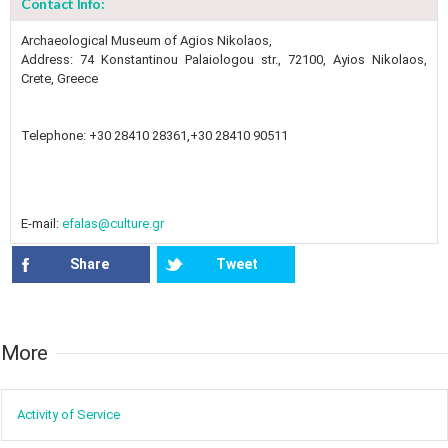
Contact Info:
3
4
5
6
7
8
9
•
•
•
•
•
•
•
​Archaeological Museum of Agios Nikolaos​,
Address: 74 Konstantinou Palaiologou str., 72100, Ayios Nikolaos,
Crete, Greece
10
11
12
13
14
15
16
•
•
•
•
•
•
•
17
18
19
20
21
22
23
Telephone: +30 28410 28361,+30 28410 90511​
•
•
•
•
•
•
•
•
•
•
24
25
26
27
28
29
30
•
•
•
•
•
•
•
E-mail:
efalas@culture.gr
31
Jun
1
2
3
4
5
6
•
•
•
•
•
•
•
Share
Tweet
7
8
9
10
11
12
13
•
•
•
•
•
•
•
More​​
14
15
16
17
18
19
20
•
•
•
•
•
•
•
Activity of ​Service
21
22
23
24
25
26
27
•
•
•
•
•
•
•