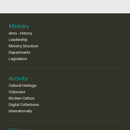
18
19
20
21
22
23
24
•
•
•
•
•
•
•
25
26
27
28
29
30
31
Ministry
•
•
•
•
•
•
•
Aims - History
Leadership
Ministry Structure
Departments
Legislation
Activity
Cultural Heritage
Odysseus
Modern Culture
Digital Collections
Internationally