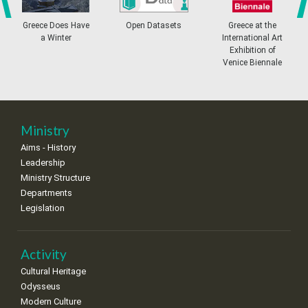
4
5
6
7
8
9
10
•
•
•
•
•
•
•
prev
ne
Greece Does Have
Open Datasets
Greece at the
a Winter
International Art
11
12
13
14
15
16
17
Exhibition of
•
•
•
•
•
•
•
Venice Biennale
18
19
20
21
22
23
24
•
•
•
•
•
•
•
25
26
27
28
29
30
31
Ministry
•
•
•
•
•
•
•
Aims - History
Leadership
Ministry Structure
Departments
Legislation
Activity
Cultural Heritage
Odysseus
Modern Culture