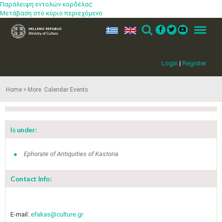
Παράλειψη εντολών κορδέλας
Μετάβαση στο κύριο περιεχόμενο
ελ
en
Search
Menu
Login
|
Register
Home
More​​ Calendar Events
Is under:
Ephorate of Antiquities of Kastoria
Contact Info:
Jun
1
2
3
4
5
6
•
•
•
•
•
•
E-mail:
efakas@culture.gr