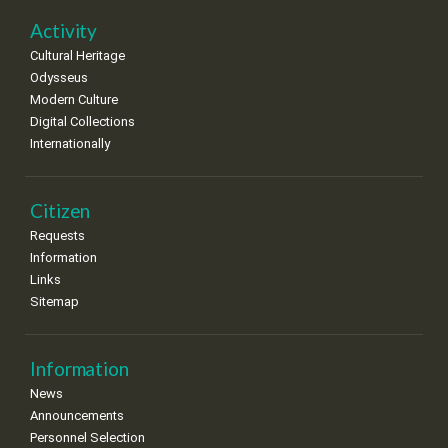
22
23
24
25
26
27
28
•
•
•
•
•
•
•
Activity
Cultural Heritage
29
30
Odysseus
•
•
Modern Culture
Digital Collections
Internationally
Citizen
Requests
Information
Links
Sitemap
Information
News
Announcements
Personnel Selection