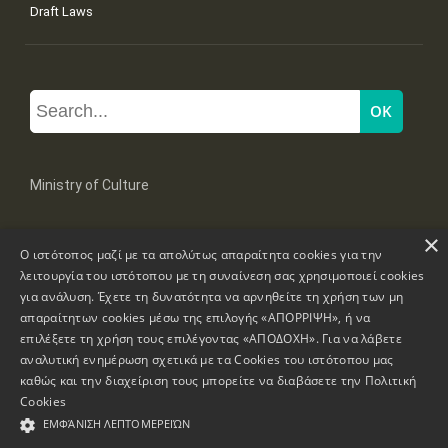
Draft Laws
Ministry of Culture
×
Mpoumpoulinas 20-22 Str, 106 82 Athens
Ο ιστότοπος μαζί με τα απολύτως απαραίτητα cookies για την
Tel: +30 2131322100, 2131322421
mail: grplk@culture.gr
λειτουργία του ιστότοπου με τη συναίνεση σας χρησιμοποιεί cookies
για ανάλυση. Έχετε τη δυνατότητα να αρνηθείτε τη χρήση των μη
απαραίτητων cookies μέσω της επιλογής «ΑΠΟΡΡΙΨΗ», ή να
επιλέξετε τη χρήση τους επιλέγοντας «ΑΠΟΔΟΧΗ». Για να λάβετε
αναλυτική ενημέρωση σχετικά με τα Cookies του ιστότοπου μας
καθώς και την διαχείριση τους μπορείτε να διαβάσετε την
Πολιτική
Copyrights © 1995-2026 Ministry of Culture
Website Information
Cookies
ΕΜΦΆΝΙΣΗ ΛΕΠΤΟΜΕΡΕΙΏΝ
Accessibility Declaration