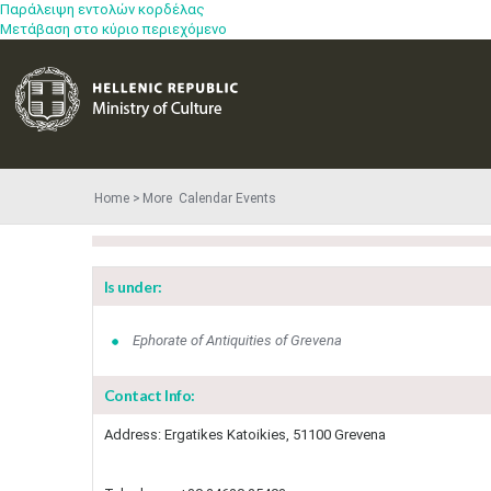
Παράλειψη εντολών κορδέλας
Μετάβαση στο κύριο περιεχόμενο
Home
More​​ Calendar Events
Is under:
Ephorate of Antiquities of Grevena
Contact Info:
​Address: Ergatikes Katoikies, 51100 Grevena