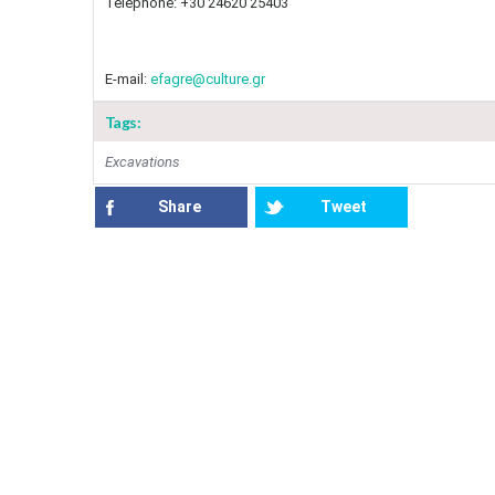
Telephone: +30 24620 25403
E-mail:
efagre@culture.gr
Tags:
Excavations
Share
Tweet