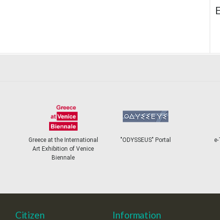
E
Greece at the International
"ODYSSEUS" Portal
e-
Art Exhibition of Venice
Biennale
Citizen
Information