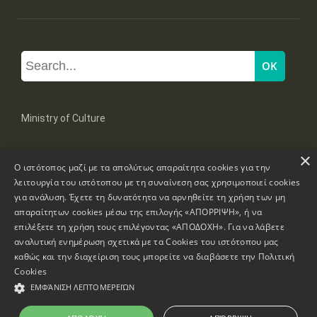
Ministry of Culture
×
Mpoumpoulinas 20-22 Str, 106 82 Athens
Ο ιστότοπος μαζί με τα απολύτως απαραίτητα cookies για την
Tel: +30 2131322100, 2131322421
mail: grplk@culture.gr
λειτουργία του ιστότοπου με τη συναίνεση σας χρησιμοποιεί cookies
για ανάλυση. Έχετε τη δυνατότητα να αρνηθείτε τη χρήση των μη
απαραίτητων cookies μέσω της επιλογής «ΑΠΟΡΡΙΨΗ», ή να
επιλέξετε τη χρήση τους επιλέγοντας «ΑΠΟΔΟΧΗ». Για να λάβετε
αναλυτική ενημέρωση σχετικά με τα Cookies του ιστότοπου μας
καθώς και την διαχείριση τους μπορείτε να διαβάσετε την
Πολιτική
Copyrights © 1995-2026 Ministry of Culture
Website Information
Cookies
ΕΜΦΆΝΙΣΗ ΛΕΠΤΟΜΕΡΕΙΏΝ
Accessibility Declaration