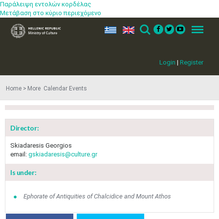
Παράλειψη εντολών κορδέλας
Μετάβαση στο κύριο περιεχόμενο
ελ
en
Search
Menu
Login
|
Register
May
1
2
•
•
Home
More​​ Calendar Events
3
4
5
6
7
8
9
•
•
•
•
•
•
•
Director:
10
11
12
13
14
15
16
•
•
•
•
•
•
•
Skiadaresis Georgios
email:
gskiadaresis@culture.gr
17
18
19
20
21
22
23
•
•
•
•
•
•
•
•
•
•
Is under:
24
25
26
27
28
29
30
•
•
•
•
•
•
•
Ephorate of Antiquities of Chalcidice and Mount Athos
31
Jun
1
2
3
4
5
6