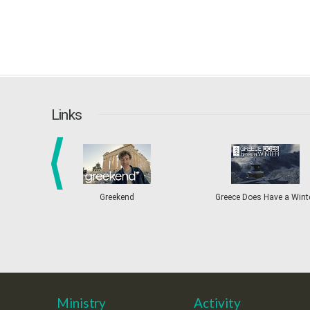
Links
prev
Greekend
Greece Does Have a Wint
Ministry
Activity