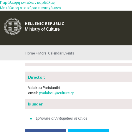
Παράλειψη εντολών κορδέλας
Μετάβαση στο κύριο περιεχόμενο
Home
More​​ Calendar Events
Director:
Valakou Parisianthi
email:
pvalakou@culture.gr
Is under:
Ephorate of Antiquities of Chios