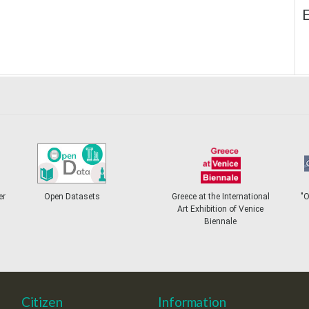
E
er
Open Datasets
Greece at the International
"
Art Exhibition of Venice
Biennale
Citizen
Information