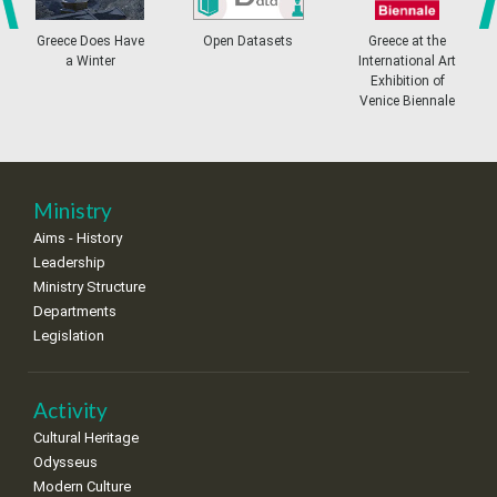
4
5
6
7
8
9
10
•
•
•
•
•
•
•
prev
ne
Greece Does Have
Open Datasets
Greece at the
a Winter
International Art
11
12
13
14
15
16
17
Exhibition of
•
•
•
•
•
•
•
Venice Biennale
18
19
20
21
22
23
24
•
•
•
•
•
•
•
25
26
27
28
29
30
31
Ministry
•
•
•
•
•
•
•
Aims - History
Leadership
Ministry Structure
Departments
Legislation
Activity
Cultural Heritage
Odysseus
Modern Culture