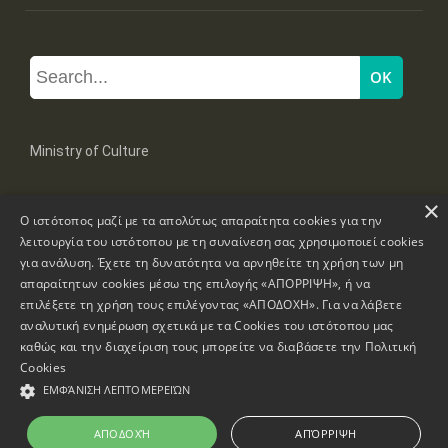
Ministry of Culture
×
Mpoumpoulinas 20-22 Str, 106 82 Athens
Ο ιστότοπος μαζί με τα απολύτως απαραίτητα cookies για την
Tel: +30 2131322100, 2131322421
mail: grplk@culture.gr
λειτουργία του ιστότοπου με τη συναίνεση σας χρησιμοποιεί cookies
για ανάλυση. Έχετε τη δυνατότητα να αρνηθείτε τη χρήση των μη
απαραίτητων cookies μέσω της επιλογής «ΑΠΟΡΡΙΨΗ», ή να
επιλέξετε τη χρήση τους επιλέγοντας «ΑΠΟΔΟΧΗ». Για να λάβετε
αναλυτική ενημέρωση σχετικά με τα Cookies του ιστότοπου μας
καθώς και την διαχείριση τους μπορείτε να διαβάσετε την
Πολιτική
Copyrights © 1995-2026 Ministry of Culture
Website Information
Cookies
ΕΜΦΆΝΙΣΗ ΛΕΠΤΟΜΕΡΕΙΏΝ
Accessibility Declaration
ΑΠΟΔΟΧΉ
ΑΠΌΡΡΙΨΗ