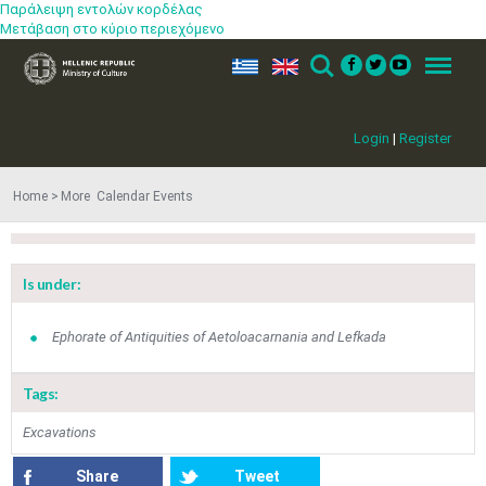
Παράλειψη εντολών κορδέλας
Μετάβαση στο κύριο περιεχόμενο
ελ
en
Search
Menu
Login
|
Register
Home
More​​ Calendar Events
Is under:
Ephorate of Antiquities of Aetoloacarnania and Lefkada
Tags:
Jun
1
2
3
4
5
6
•
•
•
•
•
•
Excavations
7
8
9
10
11
12
13
•
•
•
•
•
•
•
Share
Tweet