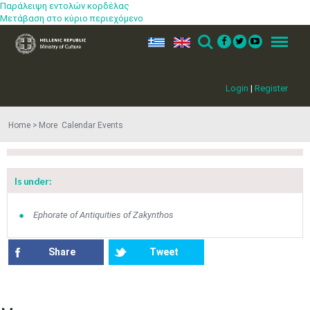
Παράλειψη εντολών κορδέλας
Μετάβαση στο κύριο περιεχόμενο
ελ
en
Search
Menu
Login
|
Register
Home
More​​ Calendar Events
Is under:
Jun
1
2
3
4
5
6
•
•
•
•
•
•
Ephorate of Antiquities of Zakynthos
7
8
9
10
11
12
13
•
•
•
•
•
•
•
Share
Tweet
14
15
16
17
18
19
20
•
•
•
•
•
•
•