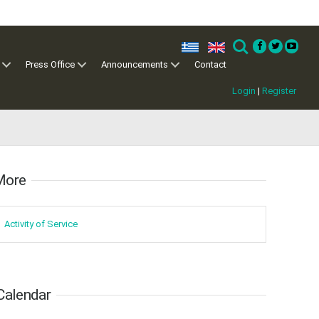
17
18
19
20
21
22
23
•
•
•
•
•
•
•
•
•
•
ελ
en
Search
24
25
26
27
28
29
30
Press Office
Announcements
Contact
•
•
•
•
•
•
•
Login
|
Register
31
Jun
1
2
3
4
5
6
•
•
•
•
•
•
•
7
8
9
10
11
12
13
•
•
•
•
•
•
•
ore​​
14
15
16
17
18
19
20
•
•
•
•
•
•
•
21
22
23
24
25
26
27
Activity of ​Service
•
•
•
•
•
•
•
28
29
30
Jul
1
2
3
4
•
•
•
•
•
•
•
Calendar
5
6
7
8
9
10
11
•
•
•
•
•
•
•