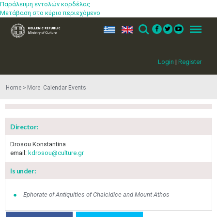
Παράλειψη εντολών κορδέλας
Μετάβαση στο κύριο περιεχόμενο
ελ
en
Search
Menu
Login
|
Register
Home
More​​ Calendar Events
Director:
Drosou Konstantina
email:
kdrosou@culture.gr
Is under:
Jun
1
2
3
4
5
6
•
•
•
•
•
•
Ephorate of Antiquities of Chalcidice and Mount Athos
7
8
9
10
11
12
13