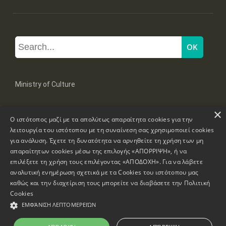
Ministry of Culture
×
Mpoumpoulinas 20-22 Str, 106 82 Athens
Ο ιστότοπος μαζί με τα απολύτως απαραίτητα cookies για την
Tel: +30 2131322100, 2131322421
mail: grplk@culture.gr
λειτουργία του ιστότοπου με τη συναίνεση σας χρησιμοποιεί cookies
για ανάλυση. Έχετε τη δυνατότητα να αρνηθείτε τη χρήση των μη
απαραίτητων cookies μέσω της επιλογής «ΑΠΟΡΡΙΨΗ», ή να
επιλέξετε τη χρήση τους επιλέγοντας «ΑΠΟΔΟΧΗ». Για να λάβετε
αναλυτική ενημέρωση σχετικά με τα Cookies του ιστότοπου μας
καθώς και την διαχείριση τους μπορείτε να διαβάσετε την
Πολιτική
Copyrights © 1995-2026 Ministry of Culture
Website Information
Cookies
ΕΜΦΆΝΙΣΗ ΛΕΠΤΟΜΕΡΕΙΏΝ
Accessibility Declaration