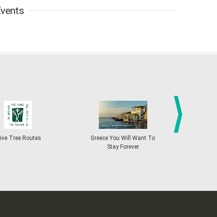
vents
6
7
8
9
10
11
12
•
•
•
•
•
•
•
13
14
15
16
17
18
19
•
•
•
•
•
•
•
•
•
20
21
22
23
24
25
26
•
•
•
•
•
•
•
27
28
29
30
Oct
1
2
3
•
•
•
•
•
•
•
4
5
6
7
8
9
10
•
•
•
•
•
•
•
next
ive Tree Routes
Greece You Will Want To
Greekend
Stay Forever
11
12
13
14
15
16
17
•
•
•
•
•
•
•
18
19
20
21
22
23
24
•
•
•
•
•
•
•
25
26
27
28
29
30
31
•
•
•
•
•
•
•