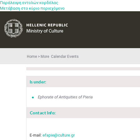
Παράλειψη εντολών κορδέλας
Μετάβαση στο κύριο περιεχόμενο
Home
More​​ Calendar Events
Is under:
Ephorate of Antiquities of Pieria
Contact Info:
E-mail:
efapie@culture.gr