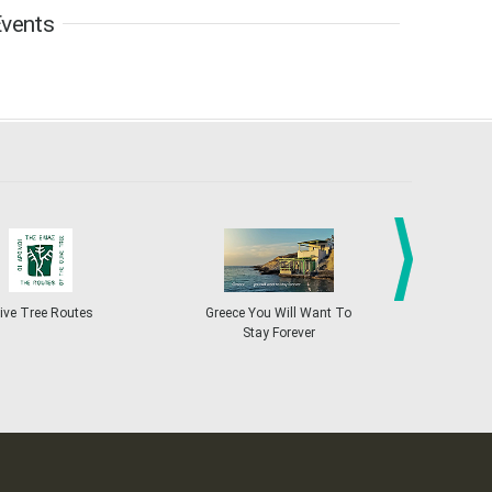
vents
6
7
8
9
10
11
12
•
•
•
•
•
•
•
13
14
15
16
17
18
19
•
•
•
•
•
•
•
•
•
20
21
22
23
24
25
26
•
•
•
•
•
•
•
27
28
29
30
Oct
1
2
3
•
•
•
•
•
•
•
4
5
6
7
8
9
10
•
•
•
•
•
•
•
next
ive Tree Routes
Greece You Will Want To
Greekend
Stay Forever
11
12
13
14
15
16
17
•
•
•
•
•
•
•
18
19
20
21
22
23
24
•
•
•
•
•
•
•
25
26
27
28
29
30
31
•
•
•
•
•
•
•