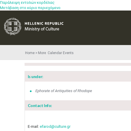
Παράλειψη εντολών κορδέλας
Μετάβαση στο κύριο περιεχόμενο
Home
More​​ Calendar Events
Is under:
Ephorate of Antiquities of Rhodope
Contact Info:
E-mail:
efarod@culture.gr