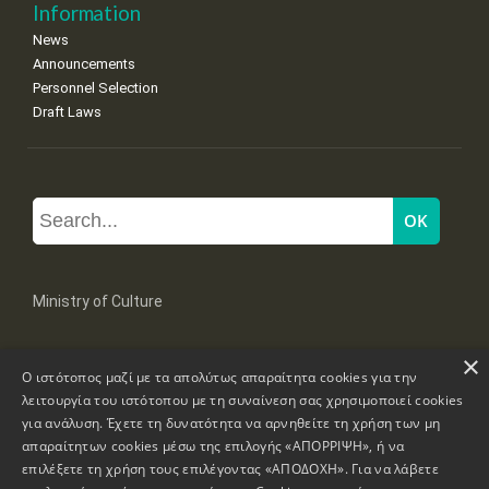
Information
News
Announcements
Personnel Selection
Draft Laws
Ministry of Culture
×
Mpoumpoulinas 20-22 Str, 106 82 Athens
Ο ιστότοπος μαζί με τα απολύτως απαραίτητα cookies για την
Tel: +30 2131322100, 2131322421
mail: grplk@culture.gr
λειτουργία του ιστότοπου με τη συναίνεση σας χρησιμοποιεί cookies
για ανάλυση. Έχετε τη δυνατότητα να αρνηθείτε τη χρήση των μη
απαραίτητων cookies μέσω της επιλογής «ΑΠΟΡΡΙΨΗ», ή να
επιλέξετε τη χρήση τους επιλέγοντας «ΑΠΟΔΟΧΗ». Για να λάβετε