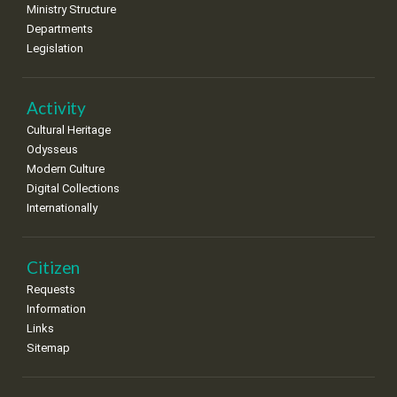
•
•
•
•
•
•
•
Ministry Structure
Departments
15
16
17
18
19
20
21
Legislation
•
•
•
•
•
•
•
22
23
24
25
26
27
28
•
•
•
•
•
•
•
Activity
Cultural Heritage
29
30
Odysseus
•
•
Modern Culture
Digital Collections
Internationally
Citizen
Requests
Information
Links
Sitemap