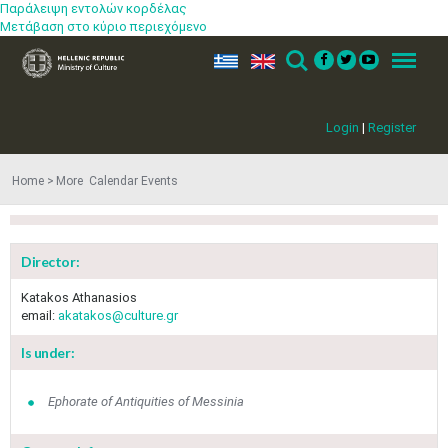
Παράλειψη εντολών κορδέλας
Μετάβαση στο κύριο περιεχόμενο
ελ
en
Search
Menu
Login
|
Register
Home
More​​ Calendar Events
Director:
Katakos Athanasios
email:
akatakos@culture.gr
Is under:
Ephorate of Antiquities of Messinia