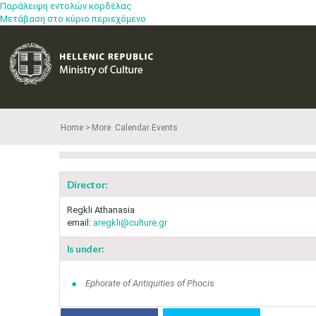
Παράλειψη εντολών κορδέλας
Μετάβαση στο κύριο περιεχόμενο
Home
More​​ Calendar Events
Director:
Regkli Athanasia
email:
aregkli@culture.gr
Is under:
Ephorate of Antiquities of Phocis