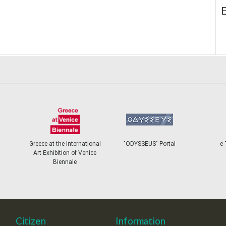
E
Greece at the International
"ODYSSEUS" Portal
e-
Art Exhibition of Venice
Biennale
Citizen
Information