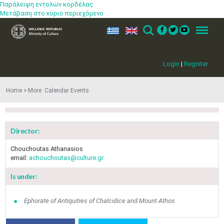
Παράλειψη εντολών κορδέλας
Μετάβαση στο κύριο περιεχόμενο
ελ
en
Search
Menu
Login
|
Register
Home
More​​ Calendar Events
Director:
Chouchoutas Athanasios
email:
achouchoutas@culture.gr
Is under:
Jun
1
2
3
4
5
6
•
•
•
•
•
•
Ephorate of Antiquities of Chalcidice and Mount Athos
7
8
9
10
11
12
13