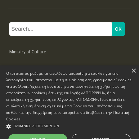
Ministry of Culture
×
Mpoumpoulinas 20-22 Str, 106 82 Athens
Ο ιστότοπος μαζί με τα απολύτως απαραίτητα cookies για την
Tel: +30 2131322100, 2131322421
mail: grplk@culture.gr
λειτουργία του ιστότοπου με τη συναίνεση σας χρησιμοποιεί cookies
για ανάλυση. Έχετε τη δυνατότητα να αρνηθείτε τη χρήση των μη
απαραίτητων cookies μέσω της επιλογής «ΑΠΟΡΡΙΨΗ», ή να
επιλέξετε τη χρήση τους επιλέγοντας «ΑΠΟΔΟΧΗ». Για να λάβετε
αναλυτική ενημέρωση σχετικά με τα Cookies του ιστότοπου μας
καθώς και την διαχείριση τους μπορείτε να διαβάσετε την
Πολιτική
Copyrights © 1995-2026 Ministry of Culture
Website Information
Cookies
ΕΜΦΆΝΙΣΗ ΛΕΠΤΟΜΕΡΕΙΏΝ
Accessibility Declaration