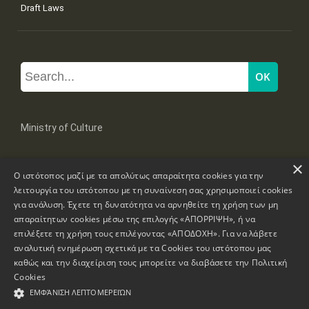
Draft Laws
Ministry of Culture
×
Mpoumpoulinas 20-22 Str, 106 82 Athens
Ο ιστότοπος μαζί με τα απολύτως απαραίτητα cookies για την
Tel: +30 2131322100, 2131322421
mail: grplk@culture.gr
λειτουργία του ιστότοπου με τη συναίνεση σας χρησιμοποιεί cookies
για ανάλυση. Έχετε τη δυνατότητα να αρνηθείτε τη χρήση των μη
απαραίτητων cookies μέσω της επιλογής «ΑΠΟΡΡΙΨΗ», ή να
επιλέξετε τη χρήση τους επιλέγοντας «ΑΠΟΔΟΧΗ». Για να λάβετε
αναλυτική ενημέρωση σχετικά με τα Cookies του ιστότοπου μας
καθώς και την διαχείριση τους μπορείτε να διαβάσετε την
Πολιτική
Copyrights © 1995-2026 Ministry of Culture
Website Information
Cookies
ΕΜΦΆΝΙΣΗ ΛΕΠΤΟΜΕΡΕΙΏΝ
Accessibility Declaration