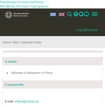
Παράλειψη εντολών κορδέλας
Μετάβαση στο κύριο περιεχόμενο
ελ
en
Search
Menu
Login
|
Register
Home
More​​ Calendar Events
Is under:
Ephorate of Antiquities of Pieria
Contact Info:
Jun
1
2
3
4
5
6
•
•
•
•
•
•
E-mail:
efapie@culture.gr