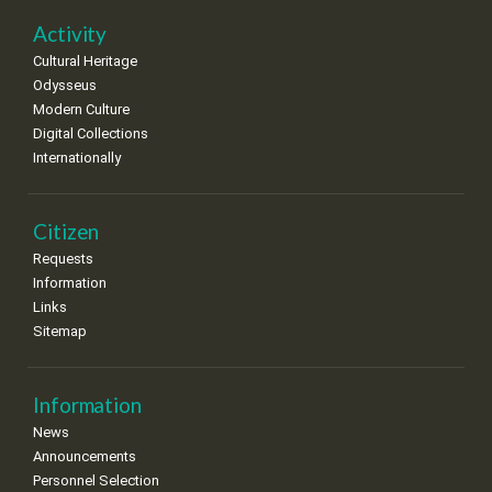
22
23
24
25
26
27
28
•
•
•
•
•
•
•
Activity
Cultural Heritage
29
30
Odysseus
•
•
Modern Culture
Digital Collections
Internationally
Citizen
Requests
Information
Links
Sitemap
Information
News
Announcements
Personnel Selection