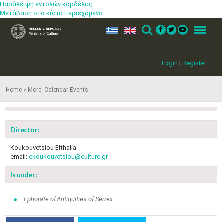
Παράλειψη εντολών κορδέλας
Μετάβαση στο κύριο περιεχόμενο
ελ
en
Search
Menu
Login
|
Register
May
1
2
•
•
Home
More​​ Calendar Events
3
4
5
6
7
8
9
•
•
•
•
•
•
•
Director:
10
11
12
13
14
15
16
•
•
•
•
•
•
•
Κoukouvetsiou Efthalia
email:
ekoukouvetsiou@culture.gr
17
18
19
20
21
22
23
•
•
•
•
•
•
•
•
•
•
Is under:
24
25
26
27
28
29
30
•
•
•
•
•
•
•
Ephorate of Antiquities of Serres
31
Jun
1
2
3
4
5
6