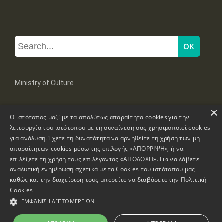
Ministry of Culture
×
Mpoumpoulinas 20-22 Str, 106 82 Athens
Ο ιστότοπος μαζί με τα απολύτως απαραίτητα cookies για την
Tel: +30 2131322100, 2131322421
mail: grplk@culture.gr
λειτουργία του ιστότοπου με τη συναίνεση σας χρησιμοποιεί cookies
για ανάλυση. Έχετε τη δυνατότητα να αρνηθείτε τη χρήση των μη
απαραίτητων cookies μέσω της επιλογής «ΑΠΟΡΡΙΨΗ», ή να
επιλέξετε τη χρήση τους επιλέγοντας «ΑΠΟΔΟΧΗ». Για να λάβετε
αναλυτική ενημέρωση σχετικά με τα Cookies του ιστότοπου μας
καθώς και την διαχείριση τους μπορείτε να διαβάσετε την
Πολιτική
Copyrights © 1995-2026 Ministry of Culture
Website Information
Cookies
ΕΜΦΆΝΙΣΗ ΛΕΠΤΟΜΕΡΕΙΏΝ
Accessibility Declaration